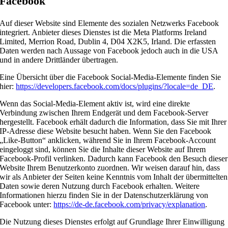
Facebook
Auf dieser Website sind Elemente des sozialen Netzwerks Facebook
integriert. Anbieter dieses Dienstes ist die Meta Platforms Ireland
Limited, Merrion Road, Dublin 4, D04 X2K5, Irland. Die erfassten
Daten werden nach Aussage von Facebook jedoch auch in die USA
und in andere Drittländer übertragen.
Eine Übersicht über die Facebook Social-Media-Elemente finden Sie
hier:
https://developers.facebook.com/docs/plugins/?locale=de_DE
.
Wenn das Social-Media-Element aktiv ist, wird eine direkte
Verbindung zwischen Ihrem Endgerät und dem Facebook-Server
hergestellt. Facebook erhält dadurch die Information, dass Sie mit Ihrer
IP-Adresse diese Website besucht haben. Wenn Sie den Facebook
„Like-Button“ anklicken, während Sie in Ihrem Facebook-Account
eingeloggt sind, können Sie die Inhalte dieser Website auf Ihrem
Facebook-Profil verlinken. Dadurch kann Facebook den Besuch dieser
Website Ihrem Benutzerkonto zuordnen. Wir weisen darauf hin, dass
wir als Anbieter der Seiten keine Kenntnis vom Inhalt der übermittelten
Daten sowie deren Nutzung durch Facebook erhalten. Weitere
Informationen hierzu finden Sie in der Datenschutzerklärung von
Facebook unter:
https://de-de.facebook.com/privacy/explanation
.
Die Nutzung dieses Dienstes erfolgt auf Grundlage Ihrer Einwilligung