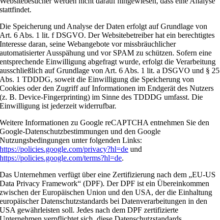
Websitebesucher werden nicht darauf hingewiesen, dass eine Analyse
stattfindet.
Die Speicherung und Analyse der Daten erfolgt auf Grundlage von
Art. 6 Abs. 1 lit. f DSGVO. Der Websitebetreiber hat ein berechtigtes
Interesse daran, seine Webangebote vor missbräuchlicher
automatisierter Ausspähung und vor SPAM zu schützen. Sofern eine
entsprechende Einwilligung abgefragt wurde, erfolgt die Verarbeitung
ausschließlich auf Grundlage von Art. 6 Abs. 1 lit. a DSGVO und § 25
Abs. 1 TDDDG, soweit die Einwilligung die Speicherung von
Cookies oder den Zugriff auf Informationen im Endgerät des Nutzers
(z. B. Device-Fingerprinting) im Sinne des TDDDG umfasst. Die
Einwilligung ist jederzeit widerrufbar.
Weitere Informationen zu Google reCAPTCHA entnehmen Sie den
Google-Datenschutzbestimmungen und den Google
Nutzungsbedingungen unter folgenden Links:
https://policies.google.com/privacy?hl=de
und
https://policies.google.com/terms?hl=de
.
Das Unternehmen verfügt über eine Zertifizierung nach dem „EU-US
Data Privacy Framework“ (DPF). Der DPF ist ein Übereinkommen
zwischen der Europäischen Union und den USA, der die Einhaltung
europäischer Datenschutzstandards bei Datenverarbeitungen in den
USA gewährleisten soll. Jedes nach dem DPF zertifizierte
Unternehmen verpflichtet sich, diese Datenschutzstandards