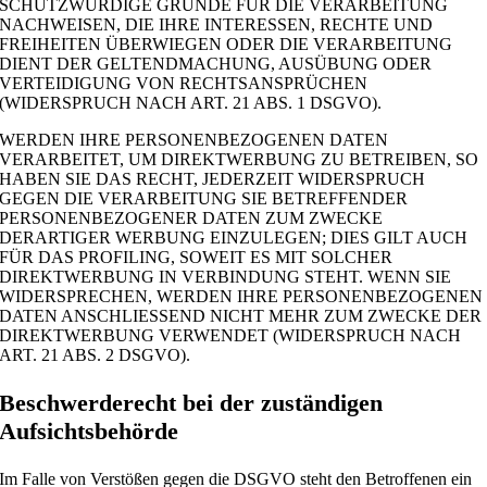
SCHUTZWÜRDIGE GRÜNDE FÜR DIE VERARBEITUNG
NACHWEISEN, DIE IHRE INTERESSEN, RECHTE UND
FREIHEITEN ÜBERWIEGEN ODER DIE VERARBEITUNG
DIENT DER GELTENDMACHUNG, AUSÜBUNG ODER
VERTEIDIGUNG VON RECHTSANSPRÜCHEN
(WIDERSPRUCH NACH ART. 21 ABS. 1 DSGVO).
WERDEN IHRE PERSONENBEZOGENEN DATEN
VERARBEITET, UM DIREKTWERBUNG ZU BETREIBEN, SO
HABEN SIE DAS RECHT, JEDERZEIT WIDERSPRUCH
GEGEN DIE VERARBEITUNG SIE BETREFFENDER
PERSONENBEZOGENER DATEN ZUM ZWECKE
DERARTIGER WERBUNG EINZULEGEN; DIES GILT AUCH
FÜR DAS PROFILING, SOWEIT ES MIT SOLCHER
DIREKTWERBUNG IN VERBINDUNG STEHT. WENN SIE
WIDERSPRECHEN, WERDEN IHRE PERSONENBEZOGENEN
DATEN ANSCHLIESSEND NICHT MEHR ZUM ZWECKE DER
DIREKTWERBUNG VERWENDET (WIDERSPRUCH NACH
ART. 21 ABS. 2 DSGVO).
Beschwerde­recht bei der zuständigen
Aufsichts­behörde
Im Falle von Verstößen gegen die DSGVO steht den Betroffenen ein