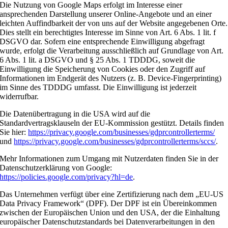
Die Nutzung von Google Maps erfolgt im Interesse einer
ansprechenden Darstellung unserer Online-Angebote und an einer
leichten Auffindbarkeit der von uns auf der Website angegebenen Orte.
Dies stellt ein berechtigtes Interesse im Sinne von Art. 6 Abs. 1 lit. f
DSGVO dar. Sofern eine entsprechende Einwilligung abgefragt
wurde, erfolgt die Verarbeitung ausschließlich auf Grundlage von Art.
6 Abs. 1 lit. a DSGVO und § 25 Abs. 1 TDDDG, soweit die
Einwilligung die Speicherung von Cookies oder den Zugriff auf
Informationen im Endgerät des Nutzers (z. B. Device-Fingerprinting)
im Sinne des TDDDG umfasst. Die Einwilligung ist jederzeit
widerrufbar.
Die Datenübertragung in die USA wird auf die
Standardvertragsklauseln der EU-Kommission gestützt. Details finden
Sie hier:
https://privacy.google.com/businesses/gdprcontrollerterms/
und
https://privacy.google.com/businesses/gdprcontrollerterms/sccs/
.
Mehr Informationen zum Umgang mit Nutzerdaten finden Sie in der
Datenschutzerklärung von Google:
https://policies.google.com/privacy?hl=de
.
Das Unternehmen verfügt über eine Zertifizierung nach dem „EU-US
Data Privacy Framework“ (DPF). Der DPF ist ein Übereinkommen
zwischen der Europäischen Union und den USA, der die Einhaltung
europäischer Datenschutzstandards bei Datenverarbeitungen in den