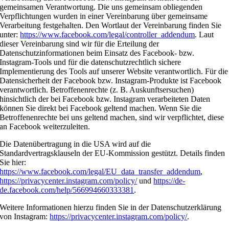
gemeinsamen Verantwortung. Die uns gemeinsam obliegenden
Verpflichtungen wurden in einer Vereinbarung über gemeinsame
Verarbeitung festgehalten. Den Wortlaut der Vereinbarung finden Sie
unter:
https://www.facebook.com/legal/controller_addendum
. Laut
dieser Vereinbarung sind wir für die Erteilung der
Datenschutzinformationen beim Einsatz des Facebook- bzw.
Instagram-Tools und für die datenschutzrechtlich sichere
Implementierung des Tools auf unserer Website verantwortlich. Für die
Datensicherheit der Facebook bzw. Instagram-Produkte ist Facebook
verantwortlich. Betroffenenrechte (z. B. Auskunftsersuchen)
hinsichtlich der bei Facebook bzw. Instagram verarbeiteten Daten
können Sie direkt bei Facebook geltend machen. Wenn Sie die
Betroffenenrechte bei uns geltend machen, sind wir verpflichtet, diese
an Facebook weiterzuleiten.
Die Datenübertragung in die USA wird auf die
Standardvertragsklauseln der EU-Kommission gestützt. Details finden
Sie hier:
https://www.facebook.com/legal/EU_data_transfer_addendum
,
https://privacycenter.instagram.com/policy/
und
https://de-
de.facebook.com/help/566994660333381
.
Weitere Informationen hierzu finden Sie in der Datenschutzerklärung
von Instagram:
https://privacycenter.instagram.com/policy/
.