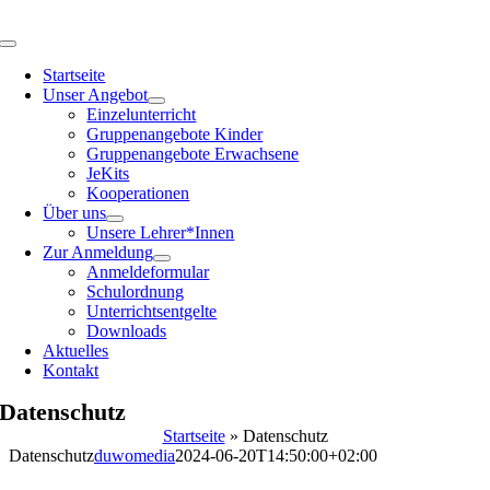
Zum
Inhalt
Toggle
springen
Navigation
Startseite
Unser Angebot
Einzelunterricht
Gruppenangebote Kinder
Gruppenangebote Erwachsene
JeKits
Kooperationen
Über uns
Unsere Lehrer*Innen
Zur Anmeldung
Anmeldeformular
Schulordnung
Unterrichtsentgelte
Downloads
Aktuelles
Kontakt
Datenschutz
Startseite
»
Datenschutz
Datenschutz
duwomedia
2024-06-20T14:50:00+02:00