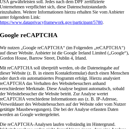
USA gewährleisten soll. Jedes nach dem DPF zertifizierte
Unternehmen verpflichtet sich, diese Datenschutzstandards
einzuhalten. Weitere Informationen hierzu erhalten Sie vom Anbieter
unter folgendem Link:
https://www.dataprivacyframework.gov/participant/5780
.
Google reCAPTCHA
Wir nutzen „Google reCAPTCHA“ (im Folgenden „reCAPTCHA“)
auf dieser Website. Anbieter ist die Google Ireland Limited („Google“)
Gordon House, Barrow Street, Dublin 4, Irland.
Mit reCAPTCHA soll überprüft werden, ob die Dateneingabe auf
dieser Website (z. B. in einem Kontaktformular) durch einen Mensche
oder durch ein automatisiertes Programm erfolgt. Hierzu analysiert
reCAPTCHA das Verhalten des Websitebesuchers anhand
verschiedener Merkmale. Diese Analyse beginnt automatisch, sobald
der Websitebesucher die Website betritt. Zur Analyse wertet
reCAPTCHA verschiedene Informationen aus (z. B. IP-Adresse,
Verweildauer des Websitebesuchers auf der Website oder vom Nutzer
getätigte Mausbewegungen). Die bei der Analyse erfassten Daten
werden an Google weitergeleitet.
Die reCAPTCHA-Analysen laufen vollständig im Hintergrund.