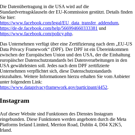
Die Datenübertragung in die USA wird auf die
Standardvertragsklauseln der EU-Kommission gestützt. Details finden
Sie hier:
https://www.facebook.com/legal/EU_data_transfer_addendum
,
https://de-de.facebook.com/help/566994660333381
und
https://www.facebook.com/policy.php
.
Das Unternehmen verfügt über eine Zertifizierung nach dem „EU-US
Data Privacy Framework“ (DPF). Der DPF ist ein Übereinkommen
zwischen der Europäischen Union und den USA, der die Einhaltung
europäischer Datenschutzstandards bei Datenverarbeitungen in den
USA gewährleisten soll. Jedes nach dem DPF zertifizierte
Unternehmen verpflichtet sich, diese Datenschutzstandards
einzuhalten. Weitere Informationen hierzu erhalten Sie vom Anbieter
unter folgendem Link:
https://www.dataprivacyframework.gov/participant/4452
.
Instagram
Auf dieser Website sind Funktionen des Dienstes Instagram
eingebunden. Diese Funktionen werden angeboten durch die Meta
Platforms Ireland Limited, Merrion Road, Dublin 4, D04 X2K5,
Irland.